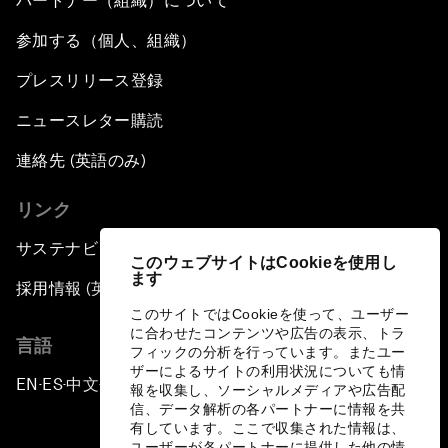
パートナー（組織）について
参加する（個人、組織）
プレスリリース登録
ニュースレター購読
連絡先 (英語のみ)
リンク
サステナビリティへの取り組み
このウェブサイトはCookieを使用し
ます
採用情報 (英語のみ)
このサイトではCookieを使って、ユーザー
に合わせたコンテンツや広告の表示、トラ
言語
フィックの分析を行っています。またユー
ザーによるサイトの利用状況についても情
EN
ES
中文
日本語
▪
▪
▪
報を収集し、ソーシャルメディアや広告配
信、データ解析の各パートナーに情報を共
有しています。ここで収集された情報は、
ユーザーが各パートナーに提供した他の情