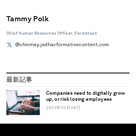
Tammy Polk
Chief Human Resources Officer, Formstack
@chinmay.jadhavformativecontent.com
最新記事
Companies need to digitally grow
up, or risk losing employees
2023年02月06日