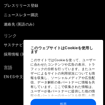
プレスリリース登録
ニュースレター購読
連絡先 (英語のみ)
リンク
サステナビリティへの取り組み
このウェブサイトはCookieを使用し
ます
採用情報 (英語のみ)
このサイトではCookieを使って、ユーザー
に合わせたコンテンツや広告の表示、トラ
言語
フィックの分析を行っています。またユー
ザーによるサイトの利用状況についても情
EN
ES
中文
日本語
▪
▪
▪
報を収集し、ソーシャルメディアや広告配
信、データ解析の各パートナーに情報を共
有しています。ここで収集された情報は、
ユーザーが各パートナーに提供した他の情
報や各パートナーのサービスを使用した際
に収集された情報と組み合わされ、各パー
拒否
トナーによって使用されることがありま