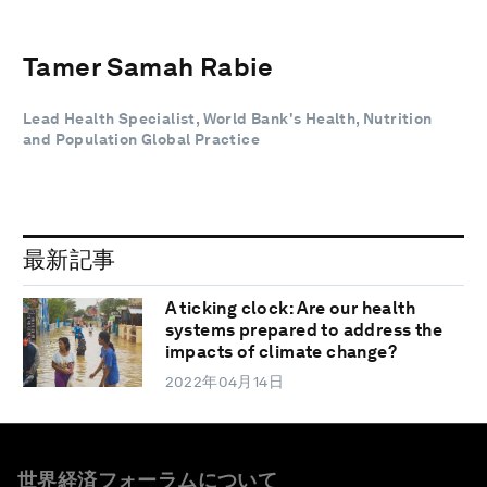
Tamer Samah Rabie
Lead Health Specialist, World Bank's Health, Nutrition
and Population Global Practice
最新記事
A ticking clock: Are our health
systems prepared to address the
impacts of climate change?
2022年04月14日
世界経済フォーラムについて