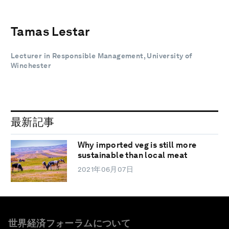
Tamas Lestar
Lecturer in Responsible Management, University of
Winchester
最新記事
Why imported veg is still more
sustainable than local meat
2021年06月07日
世界経済フォーラムについて