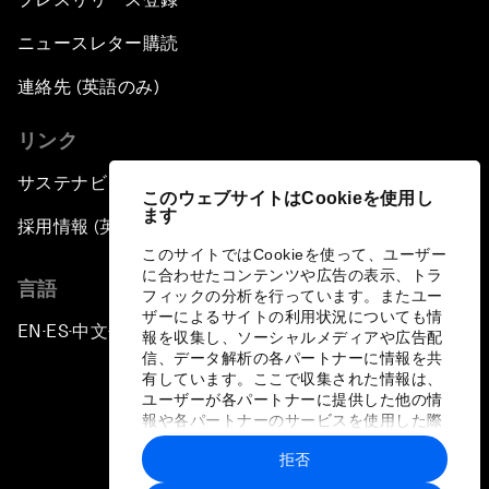
ニュースレター購読
連絡先 (英語のみ)
リンク
サステナビリティへの取り組み
このウェブサイトはCookieを使用し
ます
採用情報 (英語のみ)
このサイトではCookieを使って、ユーザー
に合わせたコンテンツや広告の表示、トラ
言語
フィックの分析を行っています。またユー
ザーによるサイトの利用状況についても情
EN
ES
中文
日本語
▪
▪
▪
報を収集し、ソーシャルメディアや広告配
信、データ解析の各パートナーに情報を共
有しています。ここで収集された情報は、
ユーザーが各パートナーに提供した他の情
報や各パートナーのサービスを使用した際
に収集された情報と組み合わされ、各パー
拒否
トナーによって使用されることがありま
プライバシーポリシーと利用規約
す。