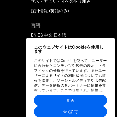
サステナビリティへの取り組み
採用情報 (英語のみ)
て
言語
EN
ES
中文
日本語
▪
▪
▪
このウェブサイトはCookieを使用し
ます
このサイトではCookieを使って、ユーザー
に合わせたコンテンツや広告の表示、トラ
フィックの分析を行っています。またユー
ザーによるサイトの利用状況についても情
報を収集し、ソーシャルメディアや広告配
信、データ解析の各パートナーに情報を共
有しています。ここで収集された情報は、
ユーザーが各パートナーに提供した他の情
報や各パートナーのサービスを使用した際
拒否
に収集された情報と組み合わされ、各パー
トナーによって使用されることがありま
全て許可
す。