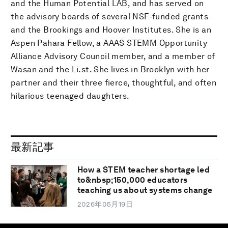
and the Human Potential LAB, and has served on
the advisory boards of several NSF-funded grants
and the Brookings and Hoover Institutes. She is an
Aspen Pahara Fellow, a AAAS STEMM Opportunity
Alliance Advisory Council member, and a member of
Wasan and the Li.st. She lives in Brooklyn with her
partner and their three fierce, thoughtful, and often
hilarious teenaged daughters.
最新記事
How a STEM teacher shortage led
to&nbsp;150,000 educators
teaching us about systems change
2026年05月19日