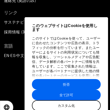
連絡先 (英語のみ)
リンク
サステナビリティへの取り組み
このウェブサイトはCookieを使用し
ます
採用情報 (英語のみ)
このサイトではCookieを使って、ユーザー
に合わせたコンテンツや広告の表示、トラ
言語
フィックの分析を行っています。またユー
ザーによるサイトの利用状況についても情
EN
ES
中文
日本語
▪
▪
▪
報を収集し、ソーシャルメディアや広告配
信、データ解析の各パートナーに情報を共
有しています。ここで収集された情報は、
ユーザーが各パートナーに提供した他の情
報や各パートナーのサービスを使用した際
に収集された情報と組み合わされ、各パー
拒否
トナーによって使用されることがありま
プライバシーポリシーと利用規約
す。
全て許可
サイトマップ
カスタム化
©
2026
世界経済フォーラム
EN
ES
中文
日本語