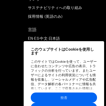
サステナビリティへの取り組み
採用情報 (英語のみ)
て
言語
EN
ES
中文
日本語
▪
▪
▪
このウェブサイトはCookieを使用し
ます
このサイトではCookieを使って、ユーザー
に合わせたコンテンツや広告の表示、トラ
フィックの分析を行っています。またユー
ザーによるサイトの利用状況についても情
報を収集し、ソーシャルメディアや広告配
信、データ解析の各パートナーに情報を共
有しています。ここで収集された情報は、
ユーザーが各パートナーに提供した他の情
報や各パートナーのサービスを使用した際
拒否
に収集された情報と組み合わされ、各パー