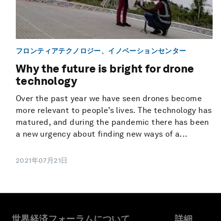
フロンティアテクノロジー、イノベーションセンター
Why the future is bright for drone
technology
Over the past year we have seen drones become
more relevant to people’s lives. The technology has
matured, and during the pandemic there has been
a new urgency about finding new ways of a...
2021年07月21日
世界経済フォーラムについて
詳細