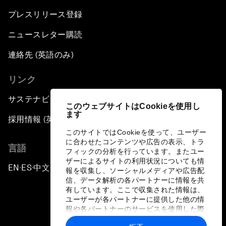
プレスリリース登録
ニュースレター購読
連絡先 (英語のみ)
リンク
サステナビリティへの取り組み
このウェブサイトはCookieを使用し
ます
採用情報 (英語のみ)
このサイトではCookieを使って、ユーザー
に合わせたコンテンツや広告の表示、トラ
言語
フィックの分析を行っています。またユー
ザーによるサイトの利用状況についても情
EN
ES
中文
日本語
▪
▪
▪
報を収集し、ソーシャルメディアや広告配
信、データ解析の各パートナーに情報を共
有しています。ここで収集された情報は、
ユーザーが各パートナーに提供した他の情
報や各パートナーのサービスを使用した際
に収集された情報と組み合わされ、各パー