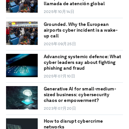
llamada de atención global
2025年10月14日
Grounded. Why the European
airports cyber incident is a wake-
up call
2025年09月25日
Advancing systemic defence: What
cyber leaders say about fighting
phishing and fraud
2025年07月10日
Generative AI for small-medium-
sized business: cybersecurity
chaos or empowerment?
2023年07月20日
How to disrupt cybercrime
networks