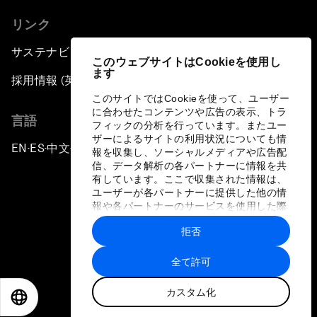
リンク
サステナビリティへの取り組み
このウェブサイトはCookieを使用し
ます
採用情報 (英語のみ)
このサイトではCookieを使って、ユーザー
に合わせたコンテンツや広告の表示、トラ
言語
フィックの分析を行っています。またユー
ザーによるサイトの利用状況についても情
EN
ES
中文
日本語
▪
▪
▪
報を収集し、ソーシャルメディアや広告配
信、データ解析の各パートナーに情報を共
有しています。ここで収集された情報は、
ユーザーが各パートナーに提供した他の情
報や各パートナーのサービスを使用した際
に収集された情報と組み合わされ、各パー
拒否
トナーによって使用されることがありま
プライバシーポリシーと利用規約
す。
全て許可
サイトマップ
カスタム化
©
2026
世界経済フォーラム
EN
ES
中文
日本語