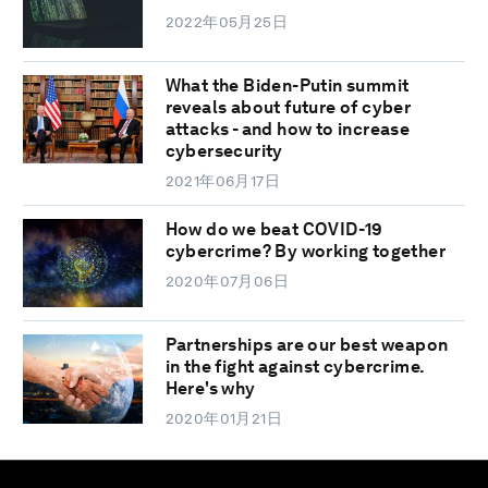
2022年05月25日
What the Biden-Putin summit
reveals about future of cyber
attacks - and how to increase
cybersecurity
2021年06月17日
How do we beat COVID-19
cybercrime? By working together
2020年07月06日
Partnerships are our best weapon
in the fight against cybercrime.
Here's why
2020年01月21日