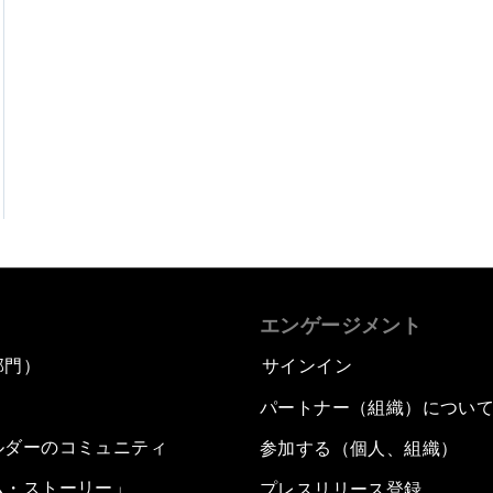
エンゲージメント
部門）
サインイン
パートナー（組織）につい
ルダーのコミュニティ
参加する（個人、組織）
ム・ストーリー」
プレスリリース登録