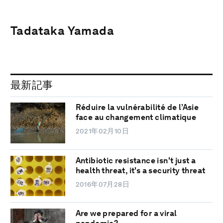
Tadataka Yamada
最新記事
Réduire la vulnérabilité de l’Asie
face au changement climatique
2021年02月10日
Antibiotic resistance isn't just a
health threat, it's a security threat
2016年07月28日
Are we prepared for a viral