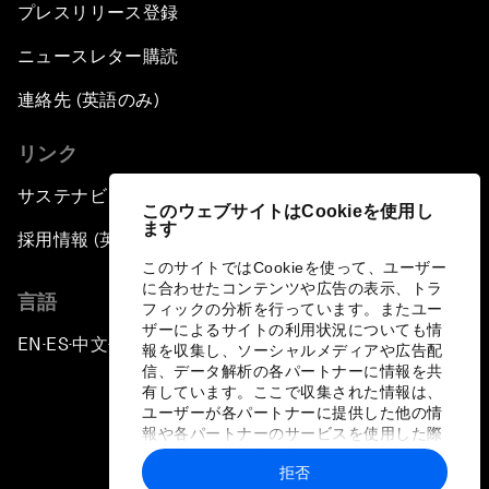
プレスリリース登録
ニュースレター購読
連絡先 (英語のみ)
リンク
サステナビリティへの取り組み
このウェブサイトはCookieを使用し
ます
採用情報 (英語のみ)
このサイトではCookieを使って、ユーザー
に合わせたコンテンツや広告の表示、トラ
言語
フィックの分析を行っています。またユー
ザーによるサイトの利用状況についても情
EN
ES
中文
日本語
▪
▪
▪
報を収集し、ソーシャルメディアや広告配
信、データ解析の各パートナーに情報を共
有しています。ここで収集された情報は、
ユーザーが各パートナーに提供した他の情
報や各パートナーのサービスを使用した際
に収集された情報と組み合わされ、各パー
拒否
トナーによって使用されることがありま