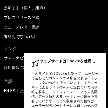
参加する（個人、組織）
プレスリリース登録
ニュースレター購読
連絡先 (英語のみ)
リンク
サステナビリティへの取り組み
このウェブサイトはCookieを使用し
ます
採用情報 (英語のみ)
このサイトではCookieを使って、ユーザー
に合わせたコンテンツや広告の表示、トラ
言語
フィックの分析を行っています。またユー
ザーによるサイトの利用状況についても情
EN
ES
中文
日本語
▪
▪
▪
報を収集し、ソーシャルメディアや広告配
信、データ解析の各パートナーに情報を共
有しています。ここで収集された情報は、
ユーザーが各パートナーに提供した他の情