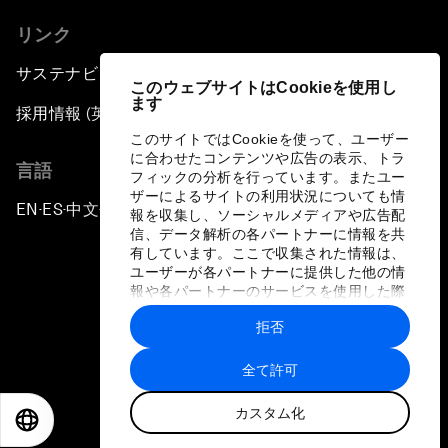
リンク
サステナビリティへの取り組み
このウェブサイトはCookieを使用し
ます
採用情報 (英語のみ)
このサイトではCookieを使って、ユーザー
に合わせたコンテンツや広告の表示、トラ
言語
フィックの分析を行っています。またユー
ザーによるサイトの利用状況についても情
EN
ES
中文
日本語
▪
▪
▪
報を収集し、ソーシャルメディアや広告配
信、データ解析の各パートナーに情報を共
有しています。ここで収集された情報は、
ユーザーが各パートナーに提供した他の情
報や各パートナーのサービスを使用した際
に収集された情報と組み合わされ、各パー
拒否
トナーによって使用されることがありま
プライバシーポリシーと利用規約
す。
全て許可
サイトマップ
カスタム化
©
2026
世界経済フォーラム
EN
ES
中文
日本語