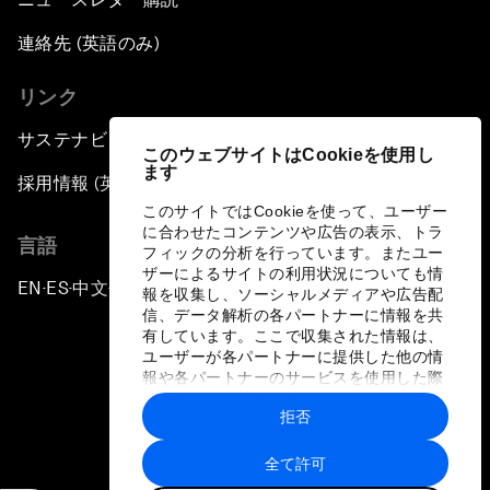
連絡先 (英語のみ)
リンク
サステナビリティへの取り組み
このウェブサイトはCookieを使用し
ます
採用情報 (英語のみ)
このサイトではCookieを使って、ユーザー
に合わせたコンテンツや広告の表示、トラ
言語
フィックの分析を行っています。またユー
ザーによるサイトの利用状況についても情
EN
ES
中文
日本語
▪
▪
▪
報を収集し、ソーシャルメディアや広告配
信、データ解析の各パートナーに情報を共
有しています。ここで収集された情報は、
ユーザーが各パートナーに提供した他の情
報や各パートナーのサービスを使用した際
に収集された情報と組み合わされ、各パー
拒否
トナーによって使用されることがありま
プライバシーポリシーと利用規約
す。
全て許可
サイトマップ