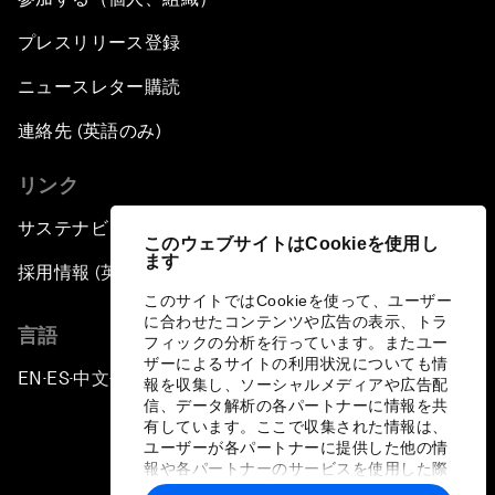
プレスリリース登録
ニュースレター購読
連絡先 (英語のみ)
リンク
サステナビリティへの取り組み
このウェブサイトはCookieを使用し
ます
採用情報 (英語のみ)
このサイトではCookieを使って、ユーザー
に合わせたコンテンツや広告の表示、トラ
言語
フィックの分析を行っています。またユー
ザーによるサイトの利用状況についても情
EN
ES
中文
日本語
▪
▪
▪
報を収集し、ソーシャルメディアや広告配
信、データ解析の各パートナーに情報を共
有しています。ここで収集された情報は、
ユーザーが各パートナーに提供した他の情
報や各パートナーのサービスを使用した際
に収集された情報と組み合わされ、各パー