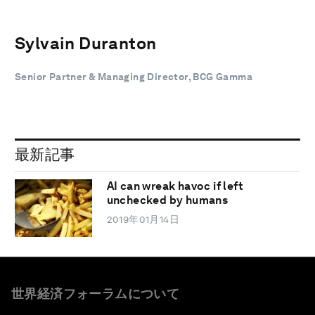
Sylvain Duranton
Senior Partner & Managing Director, BCG Gamma
最新記事
AI can wreak havoc if left
unchecked by humans
2019年01月14日
世界経済フォーラムについて