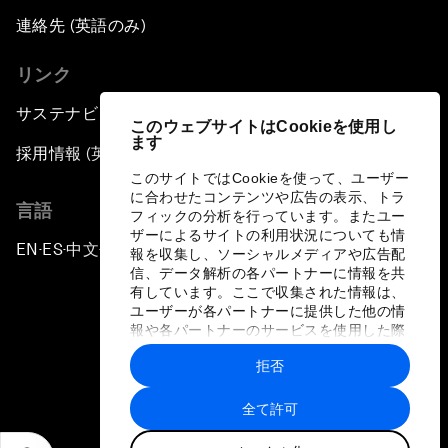
連絡先 (英語のみ)
リンク
サステナビリティへの取り組み
このウェブサイトはCookieを使用し
ます
採用情報 (英語のみ)
このサイトではCookieを使って、ユーザー
に合わせたコンテンツや広告の表示、トラ
言語
フィックの分析を行っています。またユー
ザーによるサイトの利用状況についても情
EN
ES
中文
日本語
▪
▪
▪
報を収集し、ソーシャルメディアや広告配
信、データ解析の各パートナーに情報を共
有しています。ここで収集された情報は、
ユーザーが各パートナーに提供した他の情
報や各パートナーのサービスを使用した際
に収集された情報と組み合わされ、各パー
拒否
トナーによって使用されることがありま
プライバシーポリシーと利用規約
す。
全て許可
サイトマップ