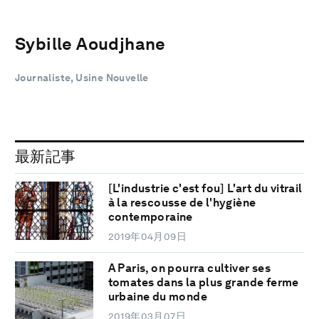
Sybille Aoudjhane
Journaliste, Usine Nouvelle
最新記事
[L'industrie c'est fou] L'art du vitrail
à la rescousse de l'hygiène
contemporaine
2019年04月09日
A Paris, on pourra cultiver ses
tomates dans la plus grande ferme
urbaine du monde
2019年03月07日