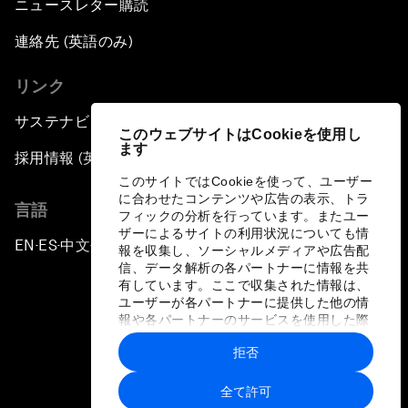
ニュースレター購読
連絡先 (英語のみ)
リンク
サステナビリティへの取り組み
このウェブサイトはCookieを使用し
ます
採用情報 (英語のみ)
このサイトではCookieを使って、ユーザー
に合わせたコンテンツや広告の表示、トラ
言語
フィックの分析を行っています。またユー
ザーによるサイトの利用状況についても情
EN
ES
中文
日本語
▪
▪
▪
報を収集し、ソーシャルメディアや広告配
信、データ解析の各パートナーに情報を共
有しています。ここで収集された情報は、
ユーザーが各パートナーに提供した他の情
報や各パートナーのサービスを使用した際
に収集された情報と組み合わされ、各パー
拒否
トナーによって使用されることがありま
プライバシーポリシーと利用規約
す。
全て許可
サイトマップ