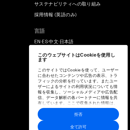
サステナビリティへの取り組み
採用情報 (英語のみ)
て
言語
EN
ES
中文
日本語
▪
▪
▪
このウェブサイトはCookieを使用し
ます
このサイトではCookieを使って、ユーザー
に合わせたコンテンツや広告の表示、トラ
フィックの分析を行っています。またユー
ザーによるサイトの利用状況についても情
報を収集し、ソーシャルメディアや広告配
信、データ解析の各パートナーに情報を共
有しています。ここで収集された情報は、
ユーザーが各パートナーに提供した他の情
報や各パートナーのサービスを使用した際
拒否
に収集された情報と組み合わされ、各パー
トナーによって使用されることがありま
全て許可