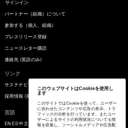
サインイン
パートナー（組織）について
参加する（個人、組織）
プレスリリース登録
ニュースレター購読
連絡先 (英語のみ)
リンク
サステナビリティへの取り組み
このウェブサイトはCookieを使用し
ます
採用情報 (英語のみ)
このサイトではCookieを使って、ユーザー
に合わせたコンテンツや広告の表示、トラ
言語
フィックの分析を行っています。またユー
ザーによるサイトの利用状況についても情
EN
ES
中文
日本語
▪
▪
▪
報を収集し、ソーシャルメディアや広告配