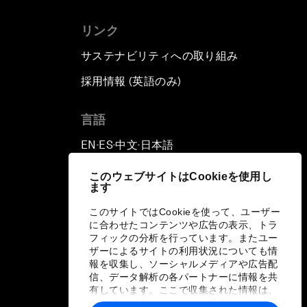
リンク
サステナビリティへの取り組み
採用情報 (英語のみ)
て
言語
EN
ES
中文
日本語
▪
▪
▪
このウェブサイトはCookieを使用し
ます
このサイトではCookieを使って、ユーザー
に合わせたコンテンツや広告の表示、トラ
フィックの分析を行っています。またユー
ザーによるサイトの利用状況についても情
報を収集し、ソーシャルメディアや広告配
信、データ解析の各パートナーに情報を共
有しています。ここで収集された情報は、
ユーザーが各パートナーに提供した他の情