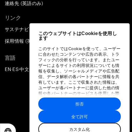
連絡先 (英語のみ)
リンク
サステナビリティへの取り組み
このウェブサイトはCookieを使用し
ます
採用情報 (英語のみ)
このサイトではCookieを使って、ユーザー
に合わせたコンテンツや広告の表示、トラ
言語
フィックの分析を行っています。またユー
ザーによるサイトの利用状況についても情
EN
ES
中文
日本語
▪
▪
▪
報を収集し、ソーシャルメディアや広告配
信、データ解析の各パートナーに情報を共
有しています。ここで収集された情報は、
ユーザーが各パートナーに提供した他の情
報や各パートナーのサービスを使用した際
に収集された情報と組み合わされ、各パー
拒否
トナーによって使用されることがありま
プライバシーポリシーと利用規約
す。
全て許可
サイトマップ
カスタム化
©
2026
世界経済フォーラム
EN
ES
中文
日本語