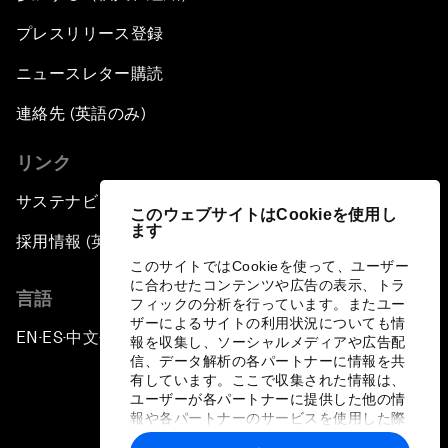
プレスリリース登録
ニュースレター購読
連絡先 (英語のみ)
リンク
サステナビリティへの取り組み
このウェブサイトはCookieを使用し
ます
採用情報 (英語のみ)
このサイトではCookieを使って、ユーザー
に合わせたコンテンツや広告の表示、トラ
言語
フィックの分析を行っています。またユー
ザーによるサイトの利用状況についても情
EN
ES
中文
日本語
▪
▪
▪
報を収集し、ソーシャルメディアや広告配
信、データ解析の各パートナーに情報を共
有しています。ここで収集された情報は、
ユーザーが各パートナーに提供した他の情
報や各パートナーのサービスを使用した際
に収集された情報と組み合わされ、各パー