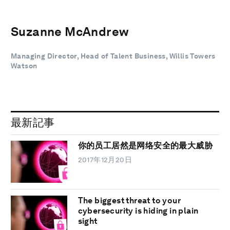
Suzanne McAndrew
Managing Director, Head of Talent Business, Willis Towers
Watson
最新記事
你的员工居然是网络安全的最大威胁
2017年12月20日
The biggest threat to your
cybersecurity is hiding in plain
sight