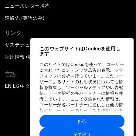
ニュースレター購読
連絡先 (英語のみ)
リンク
サステナビリティへの取り組み
このウェブサイトはCookieを使用し
ます
採用情報 (英語のみ)
このサイトではCookieを使って、ユーザー
に合わせたコンテンツや広告の表示、トラ
言語
フィックの分析を行っています。またユー
ザーによるサイトの利用状況についても情
EN
ES
中文
日本語
▪
▪
▪
報を収集し、ソーシャルメディアや広告配
信、データ解析の各パートナーに情報を共
有しています。ここで収集された情報は、
ユーザーが各パートナーに提供した他の情
報や各パートナーのサービスを使用した際
に収集された情報と組み合わされ、各パー
拒否
トナーによって使用されることがありま
プライバシーポリシーと利用規約
す。
全て許可