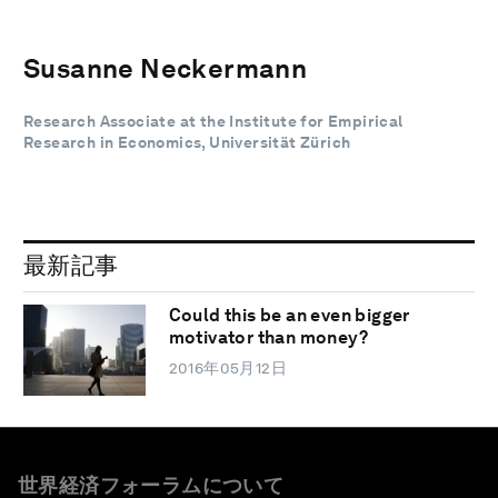
Susanne Neckermann
Research Associate at the Institute for Empirical
Research in Economics, Universität Zürich
最新記事
Could this be an even bigger
motivator than money?
2016年05月12日
世界経済フォーラムについて