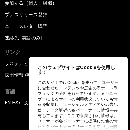
参加する（個人、組織）
プレスリリース登録
ニュースレター購読
連絡先 (英語のみ)
リンク
サステナビリティへの取り組み
このウェブサイトはCookieを使用し
ます
採用情報 (英語のみ)
このサイトではCookieを使って、ユーザー
に合わせたコンテンツや広告の表示、トラ
言語
フィックの分析を行っています。またユー
ザーによるサイトの利用状況についても情
EN
ES
中文
日本語
▪
▪
▪
報を収集し、ソーシャルメディアや広告配
信、データ解析の各パートナーに情報を共
有しています。ここで収集された情報は、
ユーザーが各パートナーに提供した他の情
報や各パートナーのサービスを使用した際