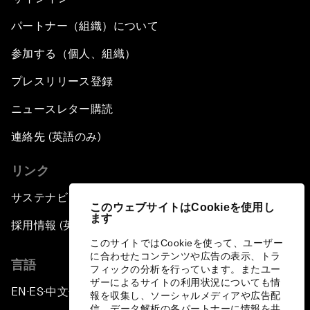
パートナー（組織）について
参加する（個人、組織）
プレスリリース登録
ニュースレター購読
連絡先 (英語のみ)
リンク
サステナビリティへの取り組み
このウェブサイトはCookieを使用し
ます
採用情報 (英語のみ)
このサイトではCookieを使って、ユーザー
に合わせたコンテンツや広告の表示、トラ
言語
フィックの分析を行っています。またユー
ザーによるサイトの利用状況についても情
EN
ES
中文
日本語
▪
▪
▪
報を収集し、ソーシャルメディアや広告配
信、データ解析の各パートナーに情報を共