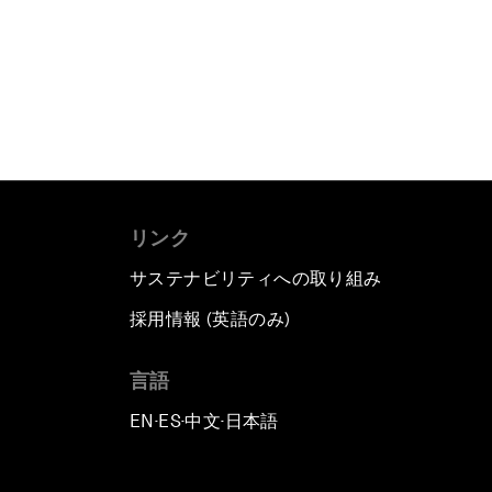
リンク
サステナビリティへの取り組み
採用情報 (英語のみ)
て
言語
EN
ES
中文
日本語
▪
▪
▪