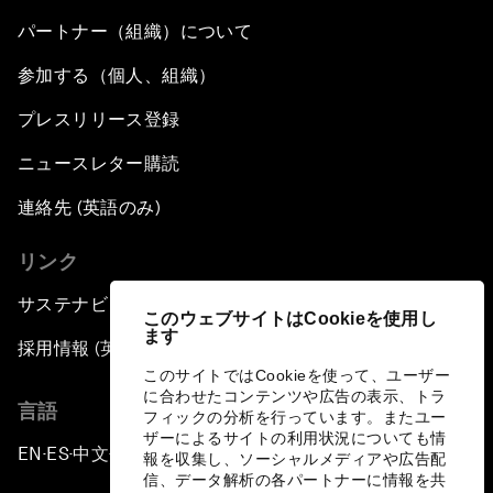
パートナー（組織）について
参加する（個人、組織）
プレスリリース登録
ニュースレター購読
連絡先 (英語のみ)
リンク
サステナビリティへの取り組み
このウェブサイトはCookieを使用し
ます
採用情報 (英語のみ)
このサイトではCookieを使って、ユーザー
に合わせたコンテンツや広告の表示、トラ
言語
フィックの分析を行っています。またユー
ザーによるサイトの利用状況についても情
EN
ES
中文
日本語
▪
▪
▪
報を収集し、ソーシャルメディアや広告配
信、データ解析の各パートナーに情報を共