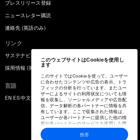
プレスリリース登録
ニュースレター購読
連絡先 (英語のみ)
リンク
サステナビリティへの取り組み
このウェブサイトはCookieを使用し
ます
採用情報 (英語のみ)
このサイトではCookieを使って、ユーザー
に合わせたコンテンツや広告の表示、トラ
言語
フィックの分析を行っています。またユー
ザーによるサイトの利用状況についても情
EN
ES
中文
日本語
▪
▪
▪
報を収集し、ソーシャルメディアや広告配
信、データ解析の各パートナーに情報を共
有しています。ここで収集された情報は、
ユーザーが各パートナーに提供した他の情
報や各パートナーのサービスを使用した際
に収集された情報と組み合わされ、各パー
拒否
トナーによって使用されることがありま