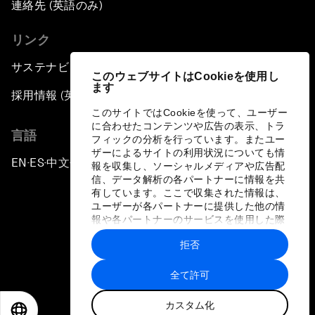
連絡先 (英語のみ)
リンク
サステナビリティへの取り組み
このウェブサイトはCookieを使用し
ます
採用情報 (英語のみ)
このサイトではCookieを使って、ユーザー
に合わせたコンテンツや広告の表示、トラ
言語
フィックの分析を行っています。またユー
ザーによるサイトの利用状況についても情
EN
ES
中文
日本語
▪
▪
▪
報を収集し、ソーシャルメディアや広告配
信、データ解析の各パートナーに情報を共
有しています。ここで収集された情報は、
ユーザーが各パートナーに提供した他の情
報や各パートナーのサービスを使用した際
に収集された情報と組み合わされ、各パー
拒否
トナーによって使用されることがありま
プライバシーポリシーと利用規約
す。
全て許可
サイトマップ
カスタム化
©
2026
世界経済フォーラム
EN
ES
中文
日本語