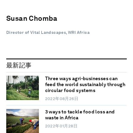
Susan Chomba
Director of Vital Landscapes, WRI Africa
最新記事
Three ways agri-businesses can
feed the world sustainably through
circular food systems
2022年08月26日
3 ways to tackle food loss and
waste in Africa
2022年01月28日