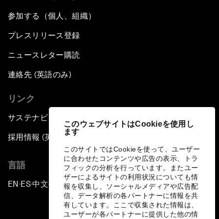
参加する（個人、組織）
プレスリリース登録
ニュースレター購読
連絡先 (英語のみ)
リンク
サステナビリティへの取り組み
このウェブサイトはCookieを使用し
ます
採用情報 (英語のみ)
このサイトではCookieを使って、ユーザー
に合わせたコンテンツや広告の表示、トラ
言語
フィックの分析を行っています。またユー
ザーによるサイトの利用状況についても情
EN
ES
中文
日本語
▪
▪
▪
報を収集し、ソーシャルメディアや広告配
信、データ解析の各パートナーに情報を共
有しています。ここで収集された情報は、
ユーザーが各パートナーに提供した他の情