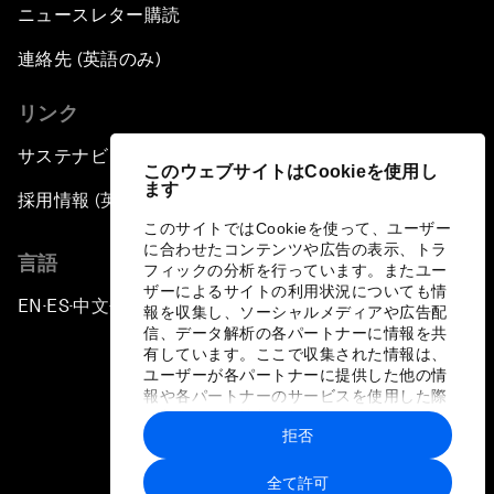
ニュースレター購読
連絡先 (英語のみ)
リンク
サステナビリティへの取り組み
このウェブサイトはCookieを使用し
ます
採用情報 (英語のみ)
このサイトではCookieを使って、ユーザー
に合わせたコンテンツや広告の表示、トラ
言語
フィックの分析を行っています。またユー
ザーによるサイトの利用状況についても情
EN
ES
中文
日本語
▪
▪
▪
報を収集し、ソーシャルメディアや広告配
信、データ解析の各パートナーに情報を共
有しています。ここで収集された情報は、
ユーザーが各パートナーに提供した他の情
報や各パートナーのサービスを使用した際
に収集された情報と組み合わされ、各パー
拒否
トナーによって使用されることがありま
プライバシーポリシーと利用規約
す。
全て許可