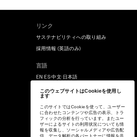
リンク
サステナビリティへの取り組み
採用情報 (英語のみ)
て
言語
EN
ES
中文
日本語
▪
▪
▪
このウェブサイトはCookieを使用し
ます
このサイトではCookieを使って、ユーザー
に合わせたコンテンツや広告の表示、トラ
フィックの分析を行っています。またユー
ザーによるサイトの利用状況についても情
報を収集し、ソーシャルメディアや広告配
信、データ解析の各パートナーに情報を共