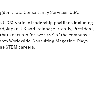
ngdom, Tata Consultancy Services, USA.
 (TCS): various leadership positions including
d, Japan, UK and Ireland; currently, President,
that accounts for over 75% of the company's
tants Worldwide, Consulting Magazine. Plays
ose STEM careers.