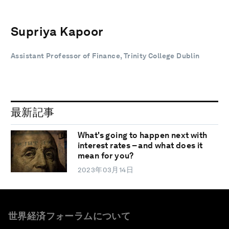
Supriya Kapoor
Assistant Professor of Finance, Trinity College Dublin
最新記事
What's going to happen next with
interest rates – and what does it
mean for you?
2023年03月14日
世界経済フォーラムについて