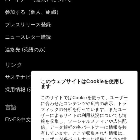
参加する（個人、組織）
プレスリリース登録
ニュースレター購読
連絡先 (英語のみ)
リンク
サステナビリティへの取り組み
このウェブサイトはCookieを使用し
ます
採用情報 (英語のみ)
このサイトではCookieを使って、ユーザー
に合わせたコンテンツや広告の表示、トラ
言語
フィックの分析を行っています。またユー
ザーによるサイトの利用状況についても情
EN
ES
中文
日本語
▪
▪
▪
報を収集し、ソーシャルメディアや広告配
信、データ解析の各パートナーに情報を共
有しています。ここで収集された情報は、
ユーザーが各パートナーに提供した他の情