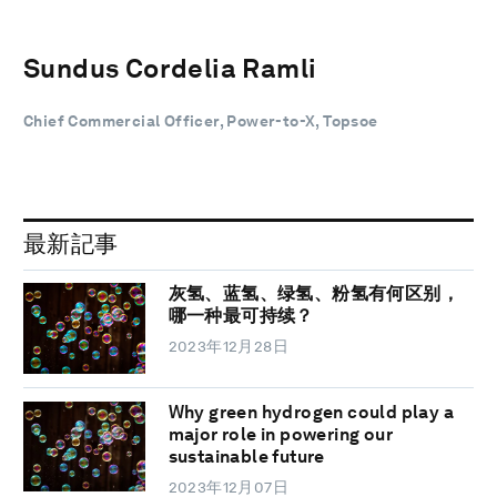
Sundus Cordelia Ramli
Chief Commercial Officer, Power-to-X, Topsoe
最新記事
灰氢、蓝氢、绿氢、粉氢有何区别，
哪一种最可持续？
2023年12月28日
Why green hydrogen could play a
major role in powering our
sustainable future
2023年12月07日