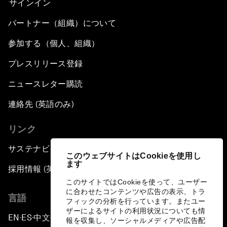
サインイン
パートナー（組織）について
参加する（個人、組織）
プレスリリース登録
ニュースレター購読
連絡先 (英語のみ)
リンク
サステナビリティへの取り組み
このウェブサイトはCookieを使用し
ます
採用情報 (英語のみ)
このサイトではCookieを使って、ユーザー
に合わせたコンテンツや広告の表示、トラ
言語
フィックの分析を行っています。またユー
ザーによるサイトの利用状況についても情
EN
ES
中文
日本語
▪
▪
▪
報を収集し、ソーシャルメディアや広告配