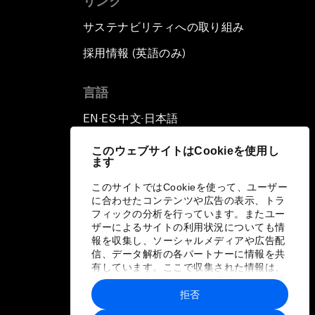
リンク
サステナビリティへの取り組み
採用情報 (英語のみ)
て
言語
EN
ES
中文
日本語
▪
▪
▪
このウェブサイトはCookieを使用し
ます
このサイトではCookieを使って、ユーザー
に合わせたコンテンツや広告の表示、トラ
フィックの分析を行っています。またユー
ザーによるサイトの利用状況についても情
報を収集し、ソーシャルメディアや広告配
信、データ解析の各パートナーに情報を共
有しています。ここで収集された情報は、
ユーザーが各パートナーに提供した他の情
報や各パートナーのサービスを使用した際
拒否
に収集された情報と組み合わされ、各パー