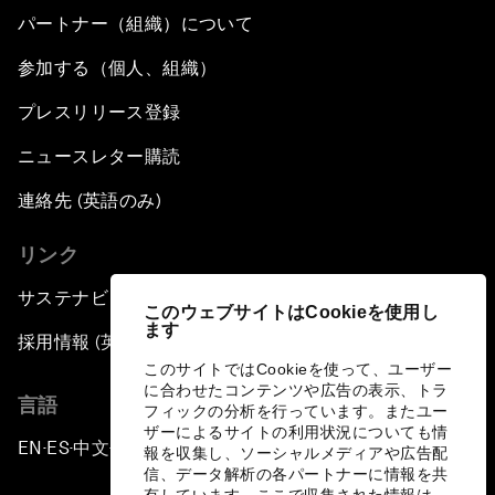
パートナー（組織）について
参加する（個人、組織）
プレスリリース登録
ニュースレター購読
連絡先 (英語のみ)
リンク
サステナビリティへの取り組み
このウェブサイトはCookieを使用し
ます
採用情報 (英語のみ)
このサイトではCookieを使って、ユーザー
に合わせたコンテンツや広告の表示、トラ
言語
フィックの分析を行っています。またユー
ザーによるサイトの利用状況についても情
EN
ES
中文
日本語
▪
▪
▪
報を収集し、ソーシャルメディアや広告配
信、データ解析の各パートナーに情報を共