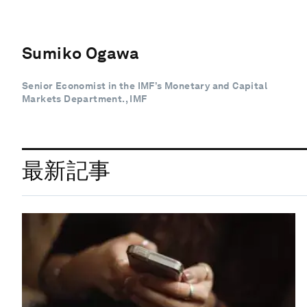
Sumiko Ogawa
Senior Economist in the IMF’s Monetary and Capital
Markets Department., IMF
最新記事