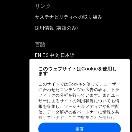
リンク
サステナビリティへの取り組み
採用情報 (英語のみ)
て
言語
EN
ES
中文
日本語
▪
▪
▪
このウェブサイトはCookieを使用し
ます
このサイトではCookieを使って、ユーザー
に合わせたコンテンツや広告の表示、トラ
フィックの分析を行っています。またユー
ザーによるサイトの利用状況についても情
報を収集し、ソーシャルメディアや広告配
信、データ解析の各パートナーに情報を共
有しています。ここで収集された情報は、
ユーザーが各パートナーに提供した他の情
報や各パートナーのサービスを使用した際
拒否