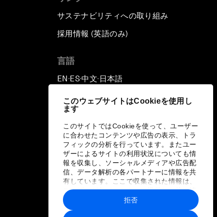
サステナビリティへの取り組み
採用情報 (英語のみ)
て
言語
EN
ES
中文
日本語
▪
▪
▪
このウェブサイトはCookieを使用し
ます
このサイトではCookieを使って、ユーザー
に合わせたコンテンツや広告の表示、トラ
フィックの分析を行っています。またユー
ザーによるサイトの利用状況についても情
報を収集し、ソーシャルメディアや広告配
信、データ解析の各パートナーに情報を共
有しています。ここで収集された情報は、
ユーザーが各パートナーに提供した他の情
報や各パートナーのサービスを使用した際
拒否
に収集された情報と組み合わされ、各パー