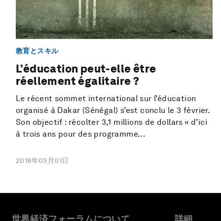
教育とスキル
L’éducation peut-elle être
réellement égalitaire ?
Le récent sommet international sur l’éducation
organisé à Dakar (Sénégal) s’est conclu le 3 février.
Son objectif : récolter 3,1 millions de dollars « d’ici
à trois ans pour des programme...
2018年03月01日
世界経済フォーラムについて
詳細