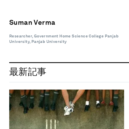
Suman Verma
Researcher, Government Home Science College Panjab
University, Panjab University
最新記事