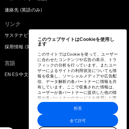
連絡先 (英語のみ)
リンク
サステナビリティへの取り組み
このウェブサイトはCookieを使用し
ます
採用情報 (英語のみ)
このサイトではCookieを使って、ユーザー
に合わせたコンテンツや広告の表示、トラ
言語
フィックの分析を行っています。またユー
ザーによるサイトの利用状況についても情
EN
ES
中文
日本語
▪
▪
▪
報を収集し、ソーシャルメディアや広告配
信、データ解析の各パートナーに情報を共
有しています。ここで収集された情報は、
ユーザーが各パートナーに提供した他の情
報や各パートナーのサービスを使用した際
に収集された情報と組み合わされ、各パー
拒否
トナーによって使用されることがありま
プライバシーポリシーと利用規約
す。
全て許可
サイトマップ