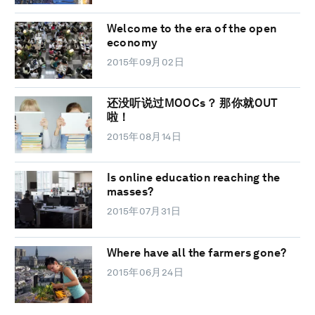
Welcome to the era of the open
economy
2015年09月02日
还没听说过MOOCs？ 那你就OUT
啦！
2015年08月14日
Is online education reaching the
masses?
2015年07月31日
Where have all the farmers gone?
2015年06月24日