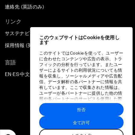
連絡先 (英語のみ)
リンク
サステナビリティへの取り組み
このウェブサイトはCookieを使用し
ます
採用情報 (英語のみ)
このサイトではCookieを使って、ユーザー
に合わせたコンテンツや広告の表示、トラ
言語
フィックの分析を行っています。またユー
ザーによるサイトの利用状況についても情
EN
ES
中文
日本語
▪
▪
▪
報を収集し、ソーシャルメディアや広告配
信、データ解析の各パートナーに情報を共
有しています。ここで収集された情報は、
ユーザーが各パートナーに提供した他の情
報や各パートナーのサービスを使用した際
に収集された情報と組み合わされ、各パー
拒否
トナーによって使用されることがありま
プライバシーポリシーと利用規約
す。
全て許可
サイトマップ