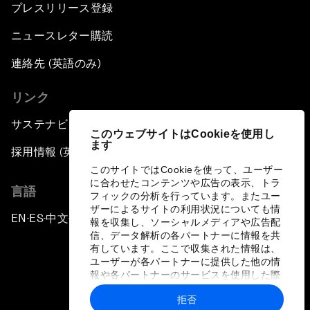
プレスリリース登録
ニュースレター購読
連絡先 (英語のみ)
リンク
サステナビリティへの取り組み
このウェブサイトはCookieを使用し
ます
採用情報 (英語のみ)
このサイトではCookieを使って、ユーザー
に合わせたコンテンツや広告の表示、トラ
言語
フィックの分析を行っています。またユー
ザーによるサイトの利用状況についても情
EN
ES
中文
日本語
▪
▪
▪
報を収集し、ソーシャルメディアや広告配
信、データ解析の各パートナーに情報を共
有しています。ここで収集された情報は、
ユーザーが各パートナーに提供した他の情
報や各パートナーのサービスを使用した際
に収集された情報と組み合わされ、各パー
拒否
トナーによって使用されることがありま