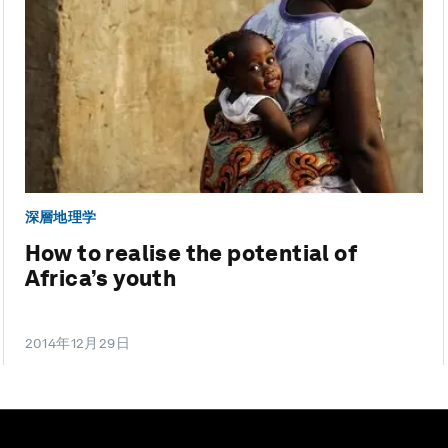
深層地理学
How to realise the potential of
Africa’s youth
2014年12月29日