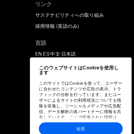
リンク
サステナビリティへの取り組み
採用情報 (英語のみ)
て
言語
EN
ES
中文
日本語
▪
▪
▪
このウェブサイトはCookieを使用し
ます
このサイトではCookieを使って、ユーザー
に合わせたコンテンツや広告の表示、トラ
フィックの分析を行っています。またユー
ザーによるサイトの利用状況についても情
報を収集し、ソーシャルメディアや広告配
信、データ解析の各パートナーに情報を共
有しています。ここで収集された情報は、
ユーザーが各パートナーに提供した他の情
報や各パートナーのサービスを使用した際
拒否