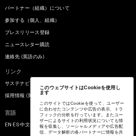
パートナー（組織）について
参加する（個人、組織）
プレスリリース登録
ニュースレター購読
連絡先 (英語のみ)
リンク
サステナビリティへの取り組み
このウェブサイトはCookieを使用し
ます
採用情報 (英語のみ)
このサイトではCookieを使って、ユーザー
に合わせたコンテンツや広告の表示、トラ
言語
フィックの分析を行っています。またユー
ザーによるサイトの利用状況についても情
EN
ES
中文
日本語
▪
▪
▪
報を収集し、ソーシャルメディアや広告配
信、データ解析の各パートナーに情報を共