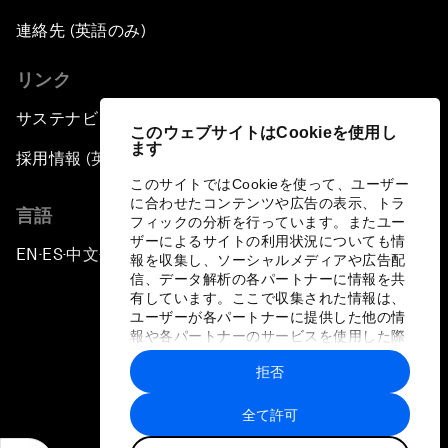
連絡先 (英語のみ)
リンク
サステナビリティへの取り組み
このウェブサイトはCookieを使用し
ます
採用情報 (英語のみ)
このサイトではCookieを使って、ユーザー
に合わせたコンテンツや広告の表示、トラ
言語
フィックの分析を行っています。またユー
ザーによるサイトの利用状況についても情
EN
ES
中文
日本語
▪
▪
▪
報を収集し、ソーシャルメディアや広告配
信、データ解析の各パートナーに情報を共
有しています。ここで収集された情報は、
ユーザーが各パートナーに提供した他の情
報や各パートナーのサービスを使用した際
に収集された情報と組み合わされ、各パー
拒否
トナーによって使用されることがありま
プライバシーポリシーと利用規約
す。
全て許可
サイトマップ